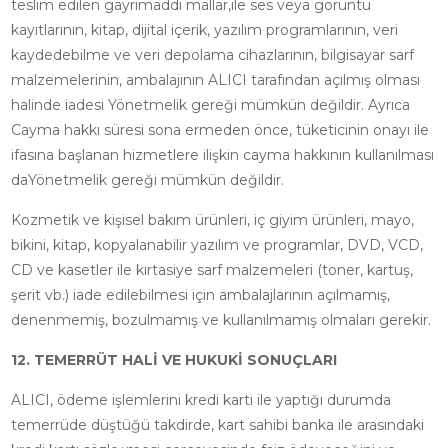
teslim edilen gayrimaddi mallar,ile ses veya görüntü
kayıtlarının, kitap, dijital içerik, yazılım programlarının, veri
kaydedebilme ve veri depolama cihazlarının, bilgisayar sarf
malzemelerinin, ambalajının ALICI tarafından açılmış olması
halinde iadesi Yönetmelik gereği mümkün değildir. Ayrıca
Cayma hakkı süresi sona ermeden önce, tüketicinin onayı ile
ifasına başlanan hizmetlere ilişkin cayma hakkının kullanılması
daYönetmelik gereği mümkün değildir.
Kozmetik ve kişisel bakım ürünleri, iç giyim ürünleri, mayo,
bikini, kitap, kopyalanabilir yazılım ve programlar, DVD, VCD,
CD ve kasetler ile kırtasiye sarf malzemeleri (toner, kartuş,
şerit vb.) iade edilebilmesi için ambalajlarının açılmamış,
denenmemiş, bozulmamış ve kullanılmamış olmaları gerekir.
12. TEMERRÜT HALİ VE HUKUKİ SONUÇLARI
ALICI, ödeme işlemlerini kredi kartı ile yaptığı durumda
temerrüde düştüğü takdirde, kart sahibi banka ile arasındaki