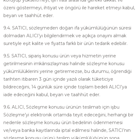
koruyup yükseltmeyi, işin ifası sırasında gerekli dikkat ve
özeni göstermeyi, ihtiyat ve öngörü ile hareket etmeyi kabul,
beyan ve taahhüt eder.
9.4. SATICI, sözleşmeden doğan ifa yükümlülüğünün süresi
dolmadan ALICI’yı bilgilendirmek ve açıkça onayını almak
suretiyle eşit kalite ve fiyatta farklı bir ürün tedarik edebilir.
9.5. SATICI, sipariş konusu ürün veya hizmetin yerine
getirilmesinin imkânsızlaşması halinde sözleşme konusu
yükümlülüklerini yerine getiremezse, bu durumu, öğrendiği
tarihten itibaren 3 gün içinde yazılı olarak tüketiciye
bildireceğini, 14 günlük süre içinde toplam bedeli ALICI’ya
iade edeceğini kabul, beyan ve taahhüt eder.
9.6. ALICI, Sözleşme konusu ürünün teslimatı için işbu
Sözleşme’yi elektronik ortamda teyit edeceğini, herhangi bir
nedenle sözleşme konusu ürün bedelinin ödenmemesi
ve/veya banka kayıtlarında iptal edilmesi halinde, SATICI’nın
sözleşme konusu ürünü teslim yükümlülüğünün sona