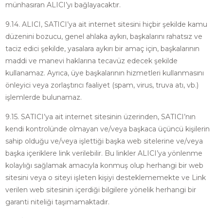
münhasıran ALICI’yı bağlayacaktır.
9.14. ALICI, SATICI’ya ait internet sitesini hiçbir şekilde kamu
düzenini bozucu, genel ahlaka aykırı, başkalarını rahatsız ve
taciz edici şekilde, yasalara aykırı bir amaç için, başkalarının
maddi ve manevi haklarına tecavüz edecek şekilde
kullanamaz. Ayrıca, üye başkalarının hizmetleri kullanmasını
önleyici veya zorlaştırıcı faaliyet (spam, virus, truva atı, vb.)
işlemlerde bulunamaz.
9.15. SATICI’ya ait internet sitesinin üzerinden, SATICI’nın
kendi kontrolünde olmayan ve/veya başkaca üçüncü kişilerin
sahip olduğu ve/veya işlettiği başka web sitelerine ve/veya
başka içeriklere link verilebilir. Bu linkler ALICI’ya yönlenme
kolaylığı sağlamak amacıyla konmuş olup herhangi bir web
sitesini veya o siteyi işleten kişiyi desteklememekte ve Link
verilen web sitesinin içerdiği bilgilere yönelik herhangi bir
garanti niteliği taşımamaktadır.