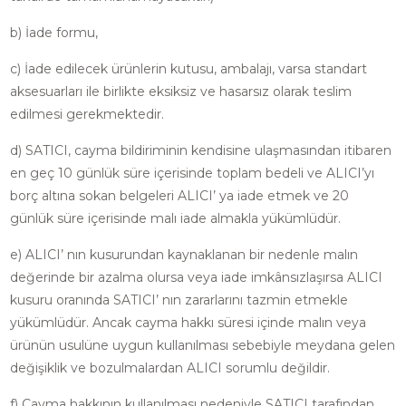
b) İade formu,
c) İade edilecek ürünlerin kutusu, ambalajı, varsa standart
aksesuarları ile birlikte eksiksiz ve hasarsız olarak teslim
edilmesi gerekmektedir.
d) SATICI, cayma bildiriminin kendisine ulaşmasından itibaren
en geç 10 günlük süre içerisinde toplam bedeli ve ALICI’yı
borç altına sokan belgeleri ALICI’ ya iade etmek ve 20
günlük süre içerisinde malı iade almakla yükümlüdür.
e) ALICI’ nın kusurundan kaynaklanan bir nedenle malın
değerinde bir azalma olursa veya iade imkânsızlaşırsa ALICI
kusuru oranında SATICI’ nın zararlarını tazmin etmekle
yükümlüdür. Ancak cayma hakkı süresi içinde malın veya
ürünün usulüne uygun kullanılması sebebiyle meydana gelen
değişiklik ve bozulmalardan ALICI sorumlu değildir.
f) Cayma hakkının kullanılması nedeniyle SATICI tarafından