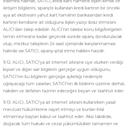
edilmesi halinde, SATICI, kredi kartı hamiline ilişkin kimlik ve
iletişim bilgilerini, siparişte kullanılan kredi kartının bir önceki
aya ait ekstresini yahut kart hamilinin bankasından kredi
kartının kendisine ait olduğuna ilişkin yazıyı ibraz etmesini
ALICI’dan talep edebilir. ALICI’nın talebe konu bilgi/belgeleri
temin etmesine kadar geçecek sürede sipariş dondurulacak
olup, mezkur taleplerin 24 saat içerisinde karşılanmaması
halinde ise SATICI, siparişi iptal etme hakkını haizdir.
9.12. ALICI, SATICI’ya ait internet sitesine üye olurken verdiği
kişisel ve diğer sair bilgilerin gerçeğe uygun olduğunu,
SATICI’nın bu bilgilerin gerçeğe aykırılığı nedeniyle
uğrayacağı tüm zararları, SATICI’nın ilk bildirimi üzerine derhal,
nakden ve defaten tazmin edeceğini beyan ve taahhüt eder.
9.13. ALICI, SATICI’ya ait internet sitesini kullanırken yasal
mevzuat hükümlerine riayet etmeyi ve bunları ihlal
etmemeyi baştan kabul ve taahhüt eder. Aksi takdirde,
doğacak tüm hukuki ve cezai yükümlülükler tamamen ve