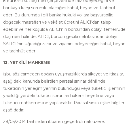
kredi kartı sözleşmesi çerçevesinde faiz ödeyeceğini ve
bankaya karşı sorumlu olacağını kabul, beyan ve taahhüt
eder. Bu durumda ilgili banka hukuki yollara başvurabilir;
doğacak masrafları ve vekâlet ücretini ALICI’dan talep
edebilir ve her koşulda ALICI’nın borcundan dolayı temerrüde
düşmesi halinde, ALICI, borcun gecikmeli ifasından dolayı
SATICI’nın uğradığı zarar ve ziyanını ödeyeceğini kabul, beyan
ve taahhüt eder
13. YETKİLİ MAHKEME
İşbu sözleşmeden doğan uyuşmazlıklarda şikayet ve itirazlar,
aşağıdaki kanunda belirtilen parasal sınırlar dâhilinde
tüketicinin yerleşim yerinin bulunduğu veya tüketici işleminin
yapıldığı yerdeki tüketici sorunları hakem heyetine veya
tüketici mahkemesine yapılacaktır. Parasal sınıra ilişkin bilgiler
aşağıdadır:
28/05/2014 tarihinden itibaren geçerli olmak üzere: