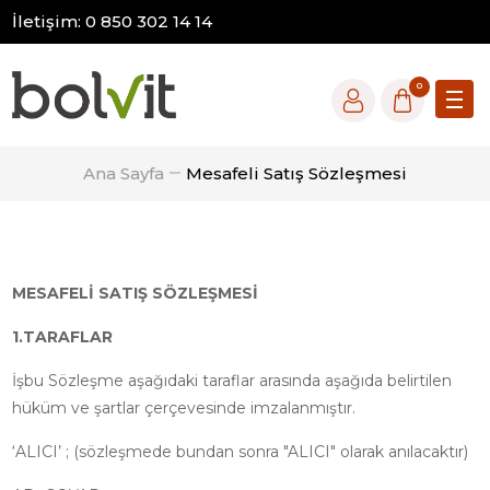
İletişim: 0 850 302 14 14
0
Ana Sayfa
Mesafeli Satış Sözleşmesi
MESAFELİ SATIŞ SÖZLEŞMESİ
1.TARAFLAR
İşbu Sözleşme aşağıdaki taraflar arasında aşağıda belirtilen
hüküm ve şartlar çerçevesinde imzalanmıştır.
‘ALICI’ ; (sözleşmede bundan sonra "ALICI" olarak anılacaktır)