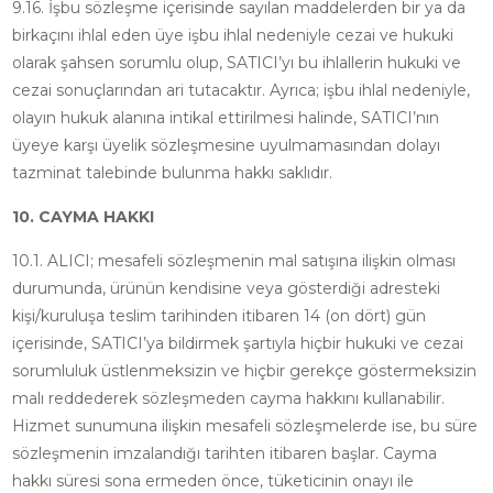
9.16. İşbu sözleşme içerisinde sayılan maddelerden bir ya da
birkaçını ihlal eden üye işbu ihlal nedeniyle cezai ve hukuki
olarak şahsen sorumlu olup, SATICI’yı bu ihlallerin hukuki ve
cezai sonuçlarından ari tutacaktır. Ayrıca; işbu ihlal nedeniyle,
olayın hukuk alanına intikal ettirilmesi halinde, SATICI’nın
üyeye karşı üyelik sözleşmesine uyulmamasından dolayı
tazminat talebinde bulunma hakkı saklıdır.
10. CAYMA HAKKI
10.1. ALICI; mesafeli sözleşmenin mal satışına ilişkin olması
durumunda, ürünün kendisine veya gösterdiği adresteki
kişi/kuruluşa teslim tarihinden itibaren 14 (on dört) gün
içerisinde, SATICI’ya bildirmek şartıyla hiçbir hukuki ve cezai
sorumluluk üstlenmeksizin ve hiçbir gerekçe göstermeksizin
malı reddederek sözleşmeden cayma hakkını kullanabilir.
Hizmet sunumuna ilişkin mesafeli sözleşmelerde ise, bu süre
sözleşmenin imzalandığı tarihten itibaren başlar. Cayma
hakkı süresi sona ermeden önce, tüketicinin onayı ile