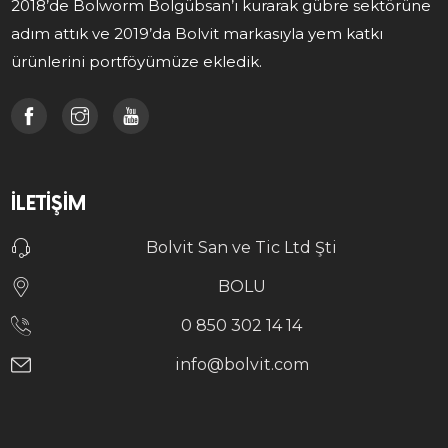
2018’de Bolworm Bolgübsan’ı kurarak gübre sektörüne
adım attık ve 2019’da Bolvit markasıyla yem katkı
ürünlerini portföyümüze ekledik.
İLETIŞIM
Bolvit San ve Tic Ltd Şti
BOLU
0 850 302 14 14
info@bolvit.com