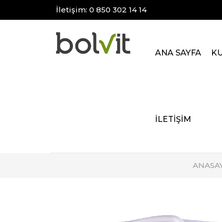
İletişim: 0 850 302 14 14
ANA SAYFA
K
İLETİŞİM
ANASA