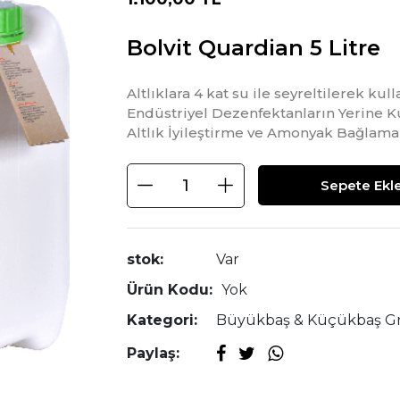
Bolvit Quardian 5 Litre
Altlıklara 4 kat su ile seyreltilerek kulla
Endüstriyel Dezenfektanların Yerine Kul
Altlık İyileştirme ve Amonyak Bağlama
Sepete Ekl
stok:
Var
Ürün Kodu:
Yok
Kategori:
Büyükbaş & Küçükbaş G
Paylaş: