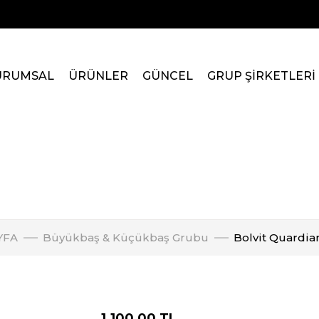
URUMSAL
ÜRÜNLER
GÜNCEL
GRUP ŞİRKETLERİ
YFA
Büyükbaş & Küçükbaş Grubu
Bolvit Quardian
1.100,00 TL