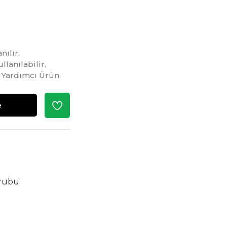
nılır.
lanılabilir.
 Yardımcı Ürün.
e
rubu